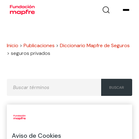
Inicio
>
Publicaciones
>
Diccionario Mapfre de Seguros
>
seguros privados
A
B
C
D
E
F
G
H
I
J
K
L
M
N
Ñ
Aviso de Cookies