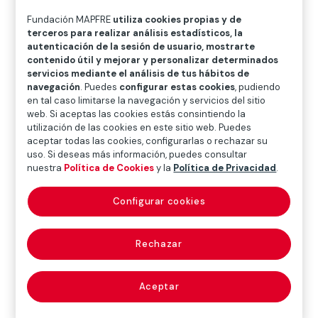
O
P
Q
R
S
T
U
Fundación MAPFRE
utiliza cookies propias y de
V
W
X
Y
Z
terceros para realizar análisis estadísticos, la
autenticación de la sesión de usuario, mostrarte
contenido útil y mejorar y personalizar determinados
Diccionario de seguros
servicios mediante el análisis de tus hábitos de
navegación
. Puedes
configurar estas cookies
, pudiendo
en tal caso limitarse la navegación y servicios del sitio
web. Si aceptas las cookies estás consintiendo la
seguros privados
utilización de las cookies en este sitio web. Puedes
aceptar todas las cookies, configurarlas o rechazar su
(private insurance)
uso. Si deseas más información, puedes consultar
nuestra
Política de Cookies
y la
Política de Privacidad
.
Configurar cookies
Aquellos que, frente a los
seguros sociales
(véase
este concepto), son gestionados por entidades
Rechazar
privadas, con quienes los asegurados contratan
libremente, en general, las coberturas que les
interesan, dentro de la amplia gama de posibilidades
Aceptar
que estos seguros ofrecen, todas ellas destinadas a