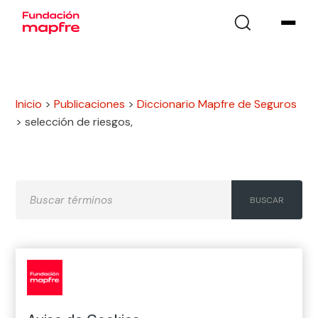
Inicio
>
Publicaciones
>
Diccionario Mapfre de Seguros
>
selección de riesgos,
A
B
C
D
E
F
G
H
I
J
K
L
M
N
Ñ