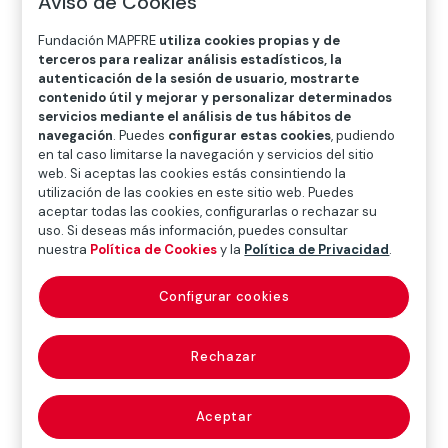
Aviso de Cookies
O
P
Q
R
S
T
U
Fundación MAPFRE
utiliza cookies propias y de
V
W
X
Y
Z
terceros para realizar análisis estadísticos, la
autenticación de la sesión de usuario, mostrarte
Diccionario de seguros
contenido útil y mejorar y personalizar determinados
servicios mediante el análisis de tus hábitos de
navegación
. Puedes
configurar estas cookies
, pudiendo
en tal caso limitarse la navegación y servicios del sitio
selección de
web. Si aceptas las cookies estás consintiendo la
utilización de las cookies en este sitio web. Puedes
aceptar todas las cookies, configurarlas o rechazar su
riesgos, (risks
uso. Si deseas más información, puedes consultar
nuestra
Política de Cookies
y la
Política de Privacidad
.
selection)
Configurar cookies
Conjunto de medidas, generalmente de carácter
Rechazar
técnico, adoptadas por una entidad aseguradora, en
virtud de las cuales la aceptación de riesgos está
Aceptar
orientada hacia aquellos que ofrecen menor
peligrosidad, evitando la cobertura de los que, por