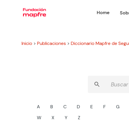
Home
Sob
Inicio
>
Publicaciones
>
Diccionario Mapfre de Segu
A
B
C
D
E
F
G
W
X
Y
Z