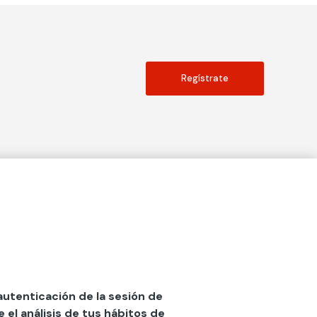
Regístrate
Actualidad
social
Publicaciones
Blog
Diccionario de Seguros
 autenticación de la sesión de
el análisis de tus hábitos de
Centro de Documentación