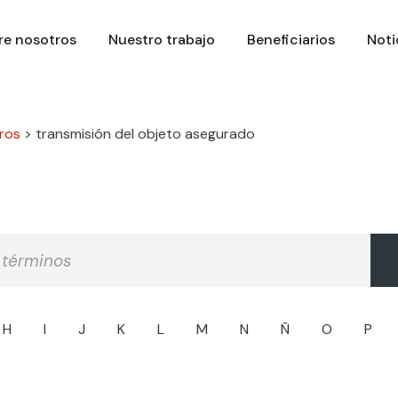
re nosotros
Nuestro trabajo
Beneficiarios
Noti
ros
>
transmisión del objeto asegurado
H
I
J
K
L
M
N
Ñ
O
P