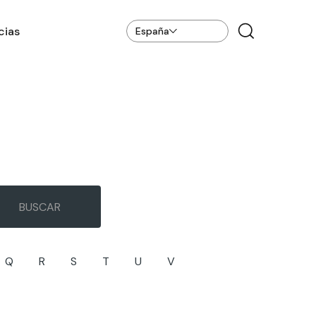
cias
España
Q
R
S
T
U
V