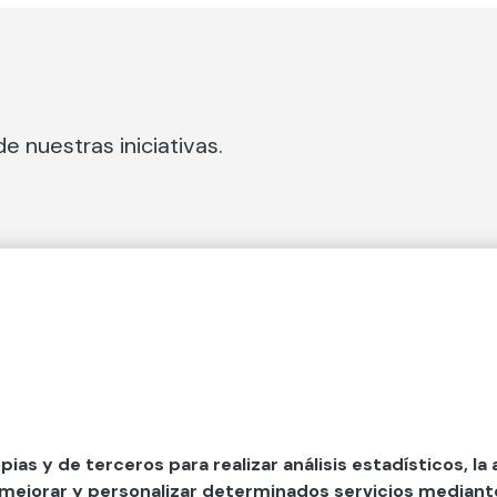
e nuestras iniciativas.
 Secciones
Fundación Mapfre
cial
50 aniversario de compromiso 
tura
Conócenos
 y divulgación
Nuestras App
opias y de terceros para realizar análisis estadísticos, la
 mejorar y personalizar determinados servicios mediante 
y ayudas
Nuestros Podcast