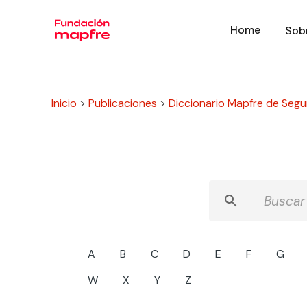
Home
Sob
Inicio
>
Publicaciones
>
Diccionario Mapfre de Segu
A
B
C
D
E
F
G
W
X
Y
Z