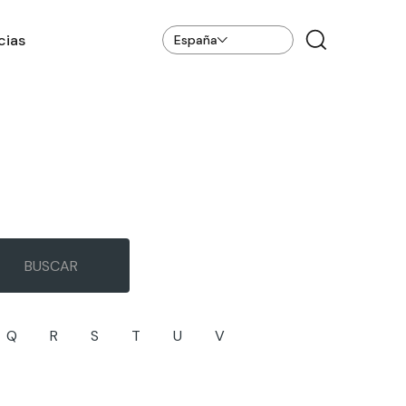
cias
España
Q
R
S
T
U
V