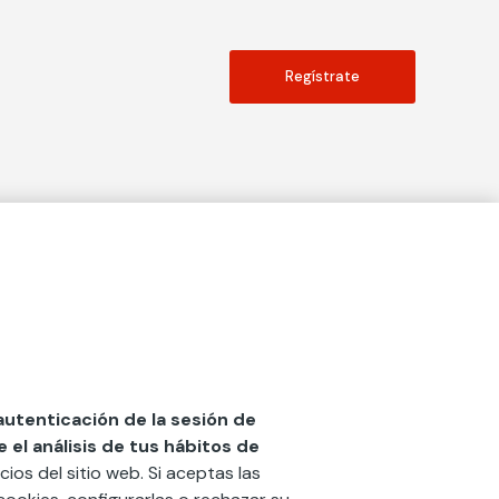
Regístrate
Actualidad
social
Publicaciones
Blog
Diccionario de Seguros
 autenticación de la sesión de
el análisis de tus hábitos de
Centro de Documentación
cios del sitio web. Si aceptas las
n
Red Ibérica Fundación Mapfre