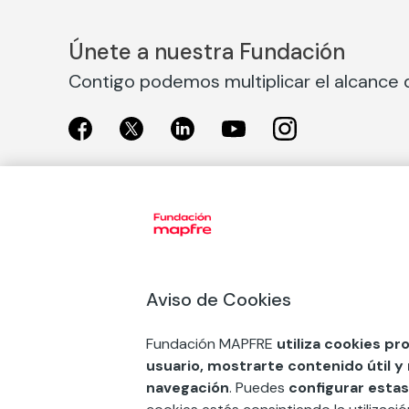
Únete a nuestra Fundación
Contigo podemos multiplicar el alcance d
Exposiciones
Nuestras
Exposiciones en Madrid
Acción So
Aviso de Cookies
Exposiciones en Barcelona
Arte y cul
Educación
Fundación MAPFRE
utiliza cookies pr
COMPRAR ENTRADA
usuario, mostrarte contenido útil y
Premios 
navegación
. Puedes
configurar estas
FSE+