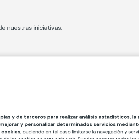
e nuestras iniciativas.
 Secciones
Fundación Mapfre
cial
50 aniversario de compromiso 
tura
Conócenos
 y divulgación
Nuestras App
opias y de terceros para realizar análisis estadísticos, la
 mejorar y personalizar determinados servicios mediante 
y ayudas
Nuestros Podcast
 cookies
, pudiendo en tal caso limitarse la navegación y servi
Sistema Interno de Informació