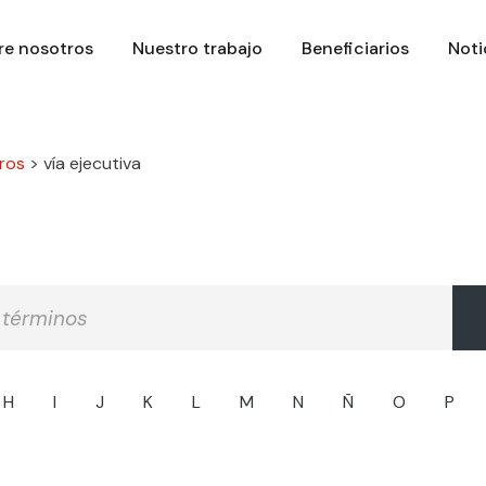
re nosotros
Nuestro trabajo
Beneficiarios
Noti
ros
>
vía ejecutiva
H
I
J
K
L
M
N
Ñ
O
P