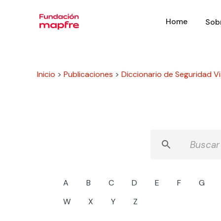
Home
Sob
Inicio
>
Publicaciones
>
Diccionario de Seguridad Via
A
B
C
D
E
F
G
W
X
Y
Z