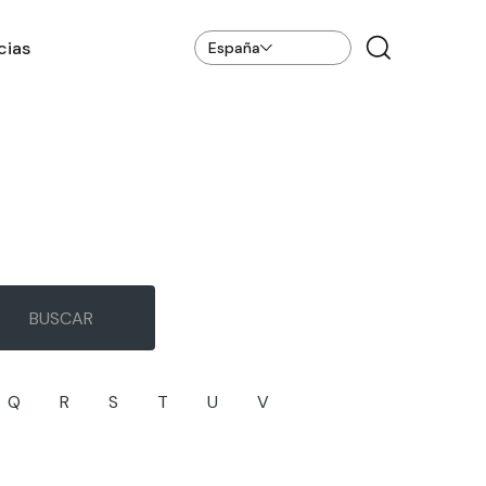
cias
España
Q
R
S
T
U
V