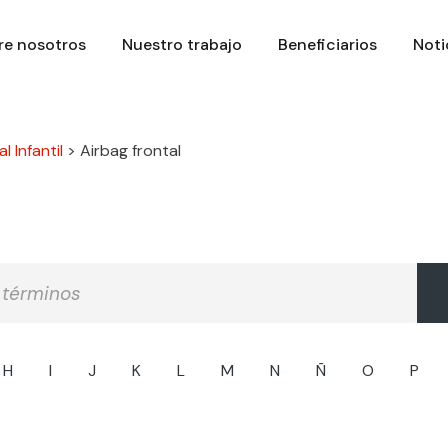
re nosotros
Nuestro trabajo
Beneficiarios
Noti
l Infantil
>
Airbag frontal
H
I
J
K
L
M
N
Ñ
O
P