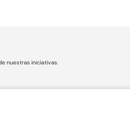
e nuestras iniciativas.
 Secciones
Fundación Mapfre
cial
50 aniversario de compromiso 