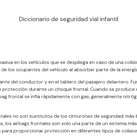
Diccionario de seguridad vial infantil
iva en los vehículos que se despliega en caso de una colisión 
so de los ocupantes del vehículo al absorber parte de la energí
olante del conductor y en el tablero del pasajero delantero. F
e protección durante un choque frontal. Cuando se produce 
irbag frontal se infla rápidamente con gas, generalmente nitró
ntales no son sustitutos de los cinturones de seguridad; m
s, los airbags frontales son solo una parte de un sistema más
a para proporcionar protección en diferentes tipos de colisio