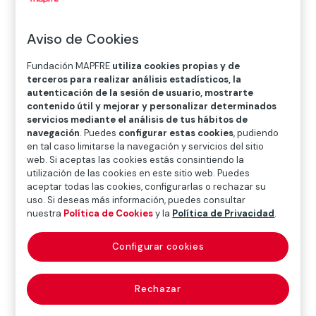
Aviso de Cookies
Fundación MAPFRE
utiliza cookies propias y de
terceros para realizar análisis estadísticos, la
ARTE
autenticación de la sesión de usuario, mostrarte
contenido útil y mejorar y personalizar determinados
KBrFlama’25
servicios mediante el análisis de tus hábitos de
navegación
. Puedes
configurar estas cookies
, pudiendo
en tal caso limitarse la navegación y servicios del sitio
web. Si aceptas las cookies estás consintiendo la
Flama’25 es el catálogo oficial de la exposición que
utilización de las cookies en este sitio web. Puedes
reúne en el Centro de fotografía KBr, en una nueva
aceptar todas las cookies, configurarlas o rechazar su
uso. Si deseas más información, puedes consultar
edición, las obras de cuatro jóvenes talentos —Bernat
nuestra
Política de Cookies
y la
Política de Privacidad
.
Erra, Irina Cervelló, Abril Coudougnan y Patrick Martin
— que han sido seleccionados por un jurado de
Configurar cookies
expertos por su mirada crítica y poética sobre la
memoria, el territorio y la identidad. El catálogo,
compuesto por cuatro cuadernos bilingües
Rechazar
(castellano-catalán), ofrece una experiencia visual y