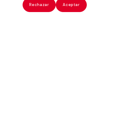
ate
Rechazar
Aceptar
Alberto García-Alix