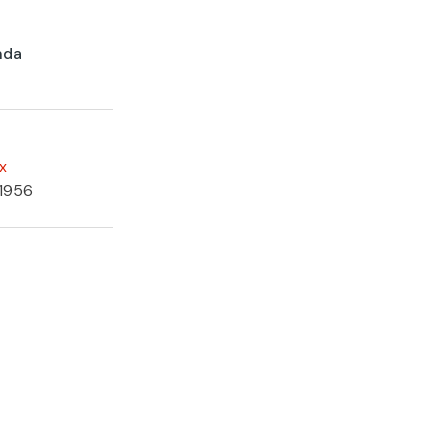
nda
x
 1956