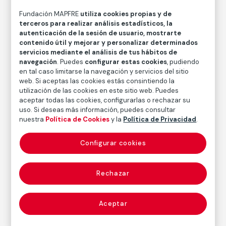
Medidas papel: 35,6 × 43 cm
Fundación MAPFRE
utiliza cookies propias y de
Inventario
terceros para realizar análisis estadísticos, la
FM000860
autenticación de la sesión de usuario, mostrarte
contenido útil y mejorar y personalizar determinados
Fecha
servicios mediante el análisis de tus hábitos de
1938
/
1981-1982
navegación
. Puedes
configurar estas cookies
, pudiendo
en tal caso limitarse la navegación y servicios del sitio
Inscripción/Leyenda
web. Si aceptas las cookies estás consintiendo la
44/50
utilización de las cookies en este sitio web. Puedes
aceptar todas las cookies, configurarlas o rechazar su
uso. Si deseas más información, puedes consultar
nuestra
Política de Cookies
y la
Política de Privacidad
.
Autor
John Gutmann
Configurar cookies
Nacimiento: Breslau, Alemania [actual Wrocław,
Polonia], 1905
Fallecimiento: San Francisco, 1998
Rechazar
Aceptar
Fotografía