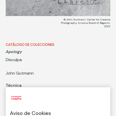
© John Gutmann. Center for Creative
Photography, Arizona Board of Regents,
2022
CATÁLOGO DE COLECCIONES
Apology
Disculpa
John Gutmann
Técnica
Copia en papel baritado con emulsión de gelatina y
plata
Medidas
Medidas mancha: 27,5 × 36,8 cm
Aviso de Cookies