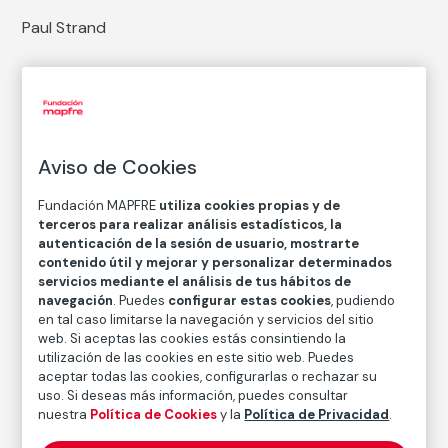
Paul Strand
Técnica
Copia en papel baritado con emulsión de gelatina y
plata
Medidas
Aviso de Cookies
Medidas mancha: 25,1 × 20,1 cm
Fundación MAPFRE
utiliza cookies propias y de
Inventario
terceros para realizar análisis estadísticos, la
FM000993
autenticación de la sesión de usuario, mostrarte
Fecha
contenido útil y mejorar y personalizar determinados
servicios mediante el análisis de tus hábitos de
1967
/
1967
navegación
. Puedes
configurar estas cookies
, pudiendo
en tal caso limitarse la navegación y servicios del sitio
Inscripción/Leyenda
web. Si aceptas las cookies estás consintiendo la
Titulado y fechado por Hazel Strand en el reverso
utilización de las cookies en este sitio web. Puedes
aceptar todas las cookies, configurarlas o rechazar su
uso. Si deseas más información, puedes consultar
Autor
nuestra
Política de Cookies
y la
Política de Privacidad
.
Paul Strand