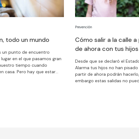
Prevención
ón, todo un mundo
Cómo salir a la calle a 
de ahora con tus hijos
es un punto de encuentro
el lugar en el que pasamos gran
Desde que se declaró el Estad
nuestro tiempo cuando
Alarma tus hijos no han pisado l
n casa. Pero hay que estar
partir de ahora podrán hacerlo,
para los niños se puede
embargo estas salidas no pue
en un espacio peligroso si no
hacerse de forma descontrola
las precauciones adecuadas.
que deben seguir una serie de
recomendaciones de seguridad