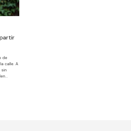
partir
o de
a calle. A
 sin
den
da sino
.