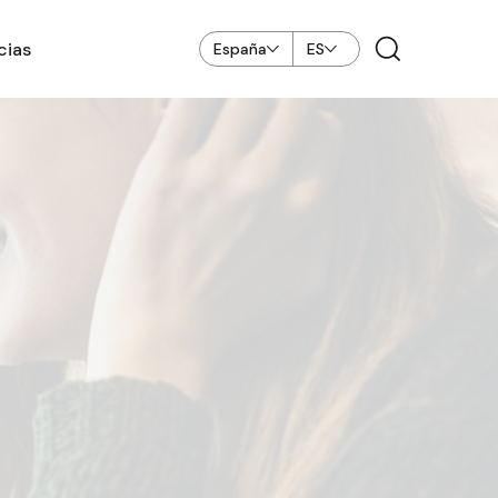
cias
España
ES