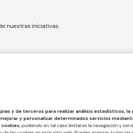
e nuestras iniciativas.
 Secciones
Fundación Mapfre
cial
50 aniversario de compromiso 
tura
Conócenos
 y divulgación
Nuestras App
opias y de terceros para realizar análisis estadísticos, la
 mejorar y personalizar determinados servicios mediante 
y ayudas
Nuestros Podcast
 cookies
, pudiendo en tal caso limitarse la navegación y servi
Sistema Interno de Informació
ón de las cookies en este sitio web. Puedes aceptar todas las 