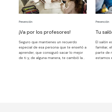
Prevención
Prevención
¡Va por los profesores!
Tu sal
Seguro que mantienes un recuerdo
El salón 
especial de esa persona que te enseñó a
familiar, 
aprender, que consiguió sacar lo mejor
parte de 
de ti y, de alguna manera, te cambió la
estamos e
vida. En el Día del Maestro, que se
atentos, 
celebra el 27 de noviembre, recordamos
convertir 
la importante tarea de estos
se toman 
profesionales de la enseñanza y
apoyamos su labor con materiales y
campañas que hemos desarrollado de
manera específica para introducir la
prevención en las aulas.