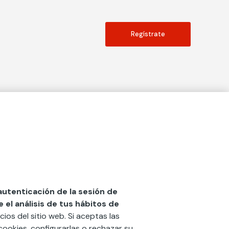
Regístrate
Actualidad
social
Publicaciones
Blog
Diccionario de Seguros
 autenticación de la sesión de
el análisis de tus hábitos de
Centro de Documentación
cios del sitio web. Si aceptas las
n
Red Ibérica Fundación Mapfre
cookies, configurarlas o rechazar su