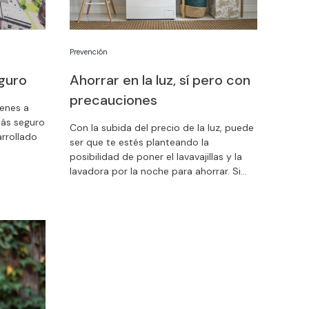
Prevención
guro
Ahorrar en la luz, sí pero con
precauciones
enes a
más seguro
Con la subida del precio de la luz, puede
rrollado
ser que te estés planteando la
posibilidad de poner el lavavajillas y la
Seguro. Te
lavadora por la noche para ahorrar. Si
has decidido poner tus
electrodomésticos en la franja horaria
nocturna, hazlo con precaución,
evitando riesgos.