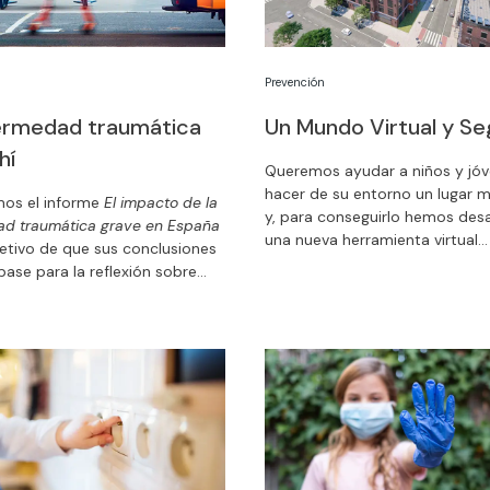
Prevención
ermedad traumática
Un Mundo Virtual y Se
hí
Queremos ayudar a niños y jóv
hacer de su entorno un lugar 
mos el informe
El impacto de la
y, para conseguirlo hemos desa
d traumática grave en España
una nueva herramienta virtual
jetivo de que sus conclusiones
interactiva: el Mundo Virtual y 
base para la reflexión sobre
invitamos a descubrirlo.
os serían deseables en
ntorno para alcanzar el
Cero lesiones graves y