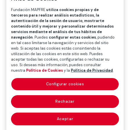
Fundación MAPFRE
utiliza cookies propias y de
terceros para realizar análisis estadísticos, la
autenticación de la sesión de usuario, mostrarte
contenido útil y mejorar y personalizar determinados
servicios mediante el análisis de tus hábitos de
navegación
. Puedes
configurar estas cookies
, pudiendo
en tal caso limitarse la navegación y servicios del sitio
web. Si aceptas las cookies estás consintiendo la
utilización de las cookies en este sitio web. Puedes
aceptar todas las cookies, configurarlas o rechazar su
uso. Si deseas más información, puedes consultar
nuestra
Política de Cookies
y la
Política de Privacidad
.
Configurar cookies
Rechazar
Arte
Mil razones para acercarte a nuestras
Aceptar
salas