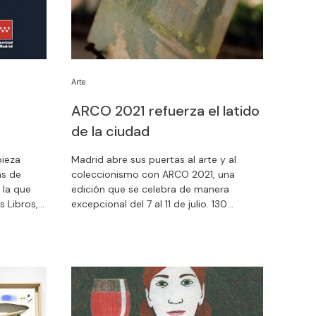
Arte
ARCO 2021 refuerza el latido
de la ciudad
pieza
Madrid abre sus puertas al arte y al
as de
coleccionismo con ARCO 2021, una
 la que
edición que se celebra de manera
s Libros,
excepcional del 7 al 11 de julio. 130
viernes 1
galerías procedentes de 26 países se
e Madrid
unen a la oferta cultural de la ciudad. Por
rdia’.
esta razón, y para unirnos a la semana
en la que el Arte Contemporáneo es el
gran protagonista, Fundación MAPFRE
ampliará el horario de visita a las
exposiciones el próximo viernes, 9 de