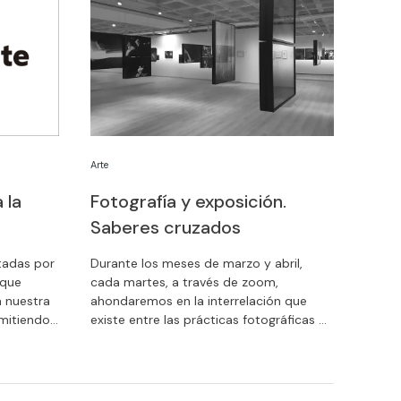
Arte
 la
Fotografía y exposición.
Saberes cruzados
tadas por
Durante los meses de marzo y abril,
 que
cada martes, a través de zoom,
a nuestra
ahondaremos en la interrelación que
smitiendo
existe entre las prácticas fotográficas y
ara poder
el ámbito expositivo y museístico.
to en
proyecto
os.