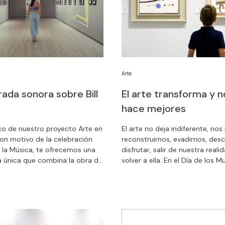
Arte
ada sonora sobre Bill
El arte transforma y n
hace mejores
co de nuestro proyecto Arte en
El arte no deja indiferente, nos
 con motivo de la celebración
reconstruirnos, evadirnos, desc
e la Música, te ofrecemos una
disfrutar, salir de nuestra reali
 única que combina la obra de
volver a ella. En el Día de los 
dt con el tema que el grupo de
invitamos a sentir.
ca Delaporte ha compuesto
asión.