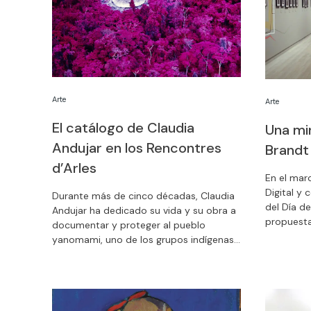
Arte
Arte
El catálogo de Claudia
Una mir
Andujar en los Rencontres
Brandt
d’Arles
En el mar
Digital y
Durante más de cinco décadas, Claudia
del Día d
Andujar ha dedicado su vida y su obra a
propuesta
documentar y proteger al pueblo
Bill Bran
yanomami, uno de los grupos indígenas
electróni
más grandes y amenazados de Brasil. El
para la oc
catálogo que publicamos con motivo de
la exposición sobre la artista, que tuvo
lugar en Barcelona del 26 de febrero al