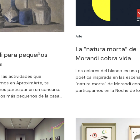
Arte
La “natura morta” de
i para pequeños
Morandi cobra vida
s
Los colores del blanco es una 
 las actividades que
poética inspirada en las escen
mos en AproximArte, te
“natura morta” de Morandi con
s participar en un concurso
participamos en la Noche de lo
 los más pequeños de la casa
un encuentro que se celebra el 
nocer e interpretar la obra de
de octubre en la Comunidad d
randi. Participa con ellos.
bajo el lema ‘Madrid a la vangua
 tiene premio.