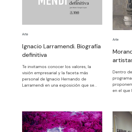
Arte
Arte
Ignacio Larramendi. Biografía
Morand
definitiva
artista
Te invitamos conocer los valores, la
Dentro de
visión empresarial y la faceta más
programa
personal de Ignacio Hernando de
proponemo
Larramendi en una exposición que se
en el que
podrá disfrutar desde el día 29 de
podrán co
octubre al 5 de noviembre en nuestra
Giorgio Mo
sede del Paseo de Recoletos en Madrid.
Divertirse