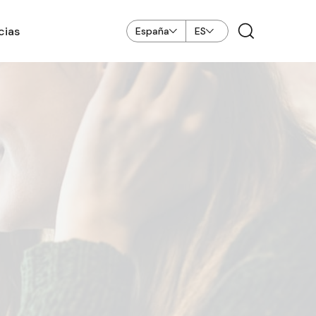
cias
España
ES