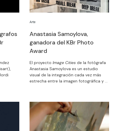
Arte
ógrafos
Anastasia Samoylova,
Br
ganadora del KBr Photo
Award
ández
El proyecto
Image Cities
de la fotógrafa
sart),
Anastasia Samoylova es un estudio
Jordi
visual de la integración cada vez más
estrecha entre la imagen fotográfica y el
en KBr
entorno urbano. Este trabajo, por su
próximo
calidad y originalidad, recibe el primer
Premio de Fotografía KBr Photo Award.