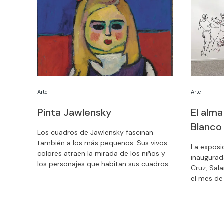
23 de mayo de 2021, ha resultado
finalista al Premio al Mejor libro de
fotografía histórica de los Rencontres de
Arlés (Francia).
Arte
Arte
Pinta Jawlensky
El alm
Blanco
Los cuadros de Jawlensky fascinan
también a los más pequeños. Sus vivos
La exposi
colores atraen la mirada de los niños y
inaugurad
los personajes que habitan sus cuadros
Cruz, Sal
provocan su curiosidad. ¡Anima a tus
el mes de
hijos y participad juntos en el concurso
acerca al 
de Instagram #PintaJawlensky
salmantin
interpretando y recreando las obras del
pintor ruso!