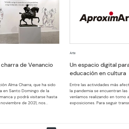
Arte
a charra de Venancio
Un espacio digital para
educación en cultura
ción Alma Charra, que ha sido
Entre las actividades más afec
a en Santo Domingo de la
la pandemia se encuentran las
amanca y podrá visitarse hasta
veníamos realizando en torno 
 noviembre de 2021, nos
exposiciones. Para seguir tran
universo creativo del artista
el valor del arte y la cultura, p
o Venancio Blanco.
seguir cerca de ti, hemos pues
marcha AproximArte, nuestro 
digital de contenidos educativ