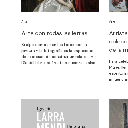
Arte
Arte
Arte con todas las letras
Artist
colecci
Si algo comparten los libros con la
de la m
pintura y la fotografía es la capacidad
de expresar, de construir un relato. En el
Para celeb
Día del Libro, acércate a nuestras salas
Mujer, ll
de exposiciones para hablar de literatura
espíritu i
y del valor del libro como objeto
influenci
artístico a través de unas visitas
preparado
especiales.
mediación 
las claves
el visita
su figura e