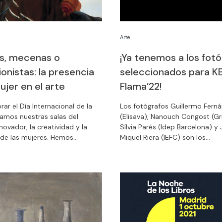
Arte
as, mecenas o
¡Ya tenemos a los fot
onistas: la presencia
seleccionados para K
ujer en el arte
Flama’22!
rar el Día Internacional de la
Los fotógrafos Guillermo Fern
enamos nuestras salas del
(Elisava), Nanouch Congost (Gri
nnovador, la creatividad y la
Sílvia Parés (Idep Barcelona) y 
a de las mujeres. Hemos
Miquel Riera (IEFC) son los
 un servicio especial de
seleccionados para participar 
cultural, en el que a través de
Flama’22, que se celebrará el 
 de la muestra y el diálogo con
otoño.
nte, profundizaremos en torno a
n el arte y la cultura.