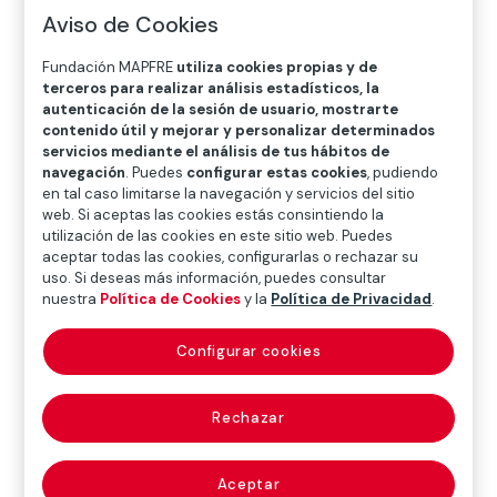
O
P
Q
R
S
T
U
Aviso de Cookies
V
W
X
Y
Z
Fundación MAPFRE
utiliza cookies propias y de
terceros para realizar análisis estadísticos, la
Diccionario de seguros
autenticación de la sesión de usuario, mostrarte
contenido útil y mejorar y personalizar determinados
servicios mediante el análisis de tus hábitos de
navegación
. Puedes
configurar estas cookies
, pudiendo
agente de seguros
en tal caso limitarse la navegación y servicios del sitio
web. Si aceptas las cookies estás consintiendo la
utilización de las cookies en este sitio web. Puedes
(insurance agent)
aceptar todas las cookies, configurarlas o rechazar su
uso. Si deseas más información, puedes consultar
nuestra
Política de Cookies
y la
Política de Privacidad
.
Persona física o jurídica que, mediante la celebración
Configurar cookies
de un
contrato de agencia
(véase el concepto) con
una o varias entidades aseguradoras y la inscripción
en el Registro Administrativo especial de mediadores
Rechazar
de seguros, corredores de reaseguros y de sus altos
cargos, se compromete frente a estas a realizar la
Aceptar