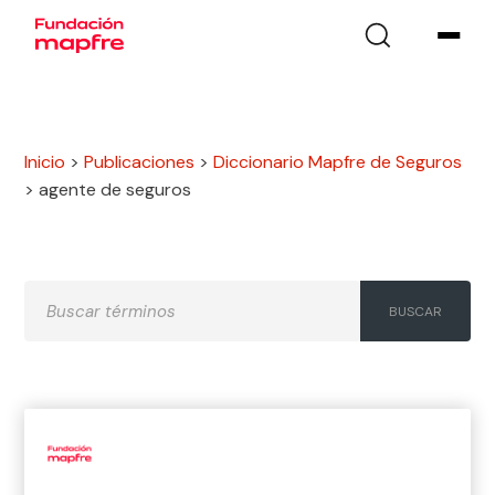
Inicio
>
Publicaciones
>
Diccionario Mapfre de Seguros
>
agente de seguros
A
B
C
D
E
F
G
H
I
J
K
L
M
N
Ñ