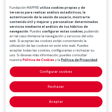
O
P
Q
R
S
T
U
Fundación MAPFRE
utiliza cookies propias y de
V
W
X
Y
Z
terceros para realizar análisis estadísticos, la
autenticación de la sesión de usuario, mostrarte
contenido útil y mejorar y personalizar determinados
Diccionario de seguros
servicios mediante el análisis de tus hábitos de
navegación
. Puedes
configurar estas cookies
, pudiendo
en tal caso limitarse la navegación y servicios del sitio
web. Si aceptas las cookies estás consintiendo la
anulabilidad
utilización de las cookies en este sitio web. Puedes
aceptar todas las cookies, configurarlas o rechazar su
(annullability)
uso. Si deseas más información, puedes consultar
nuestra
Política de Cookies
y la
Política de Privacidad
.
Configurar cookies
Posibilidad de que un acto o contrato no produzca
todos sus efectos por adolecer de determinados
Rechazar
vicios o defectos en sus elementos esenciales. Para
que sea declarable debe mediar la correspondiente
impugnación por parte interesada, ya que de lo
Aceptar
contrario el acto o contrato seguirá surtiendo plenos