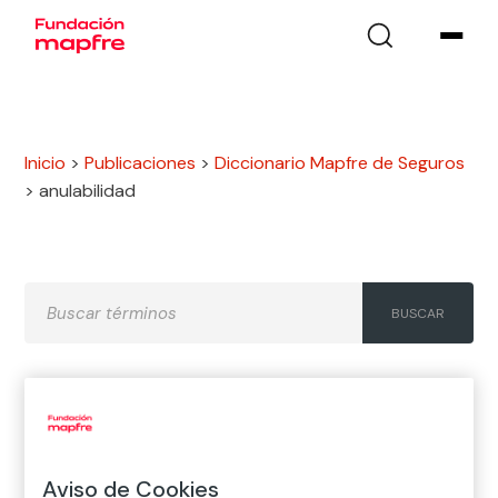
Inicio
>
Publicaciones
>
Diccionario Mapfre de Seguros
>
anulabilidad
A
B
C
D
E
F
G
H
I
J
K
L
M
N
Ñ
Aviso de Cookies