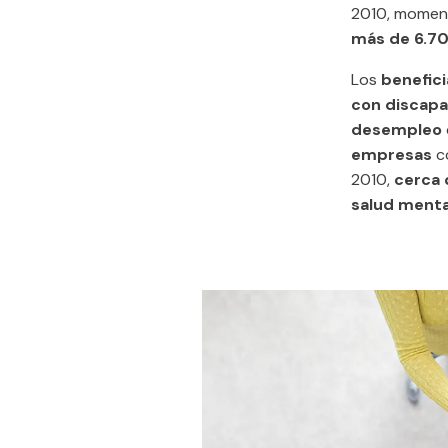
2010, moment
más de 6.7
Los
benefic
con discapa
desempleo
empresas
co
2010,
cerca 
salud menta