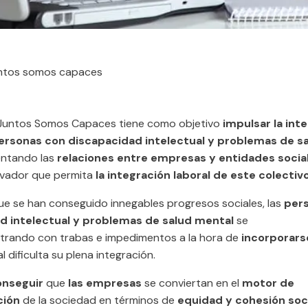
ntos somos capaces
 Juntos Somos Capaces tiene como objetivo
impulsar la int
personas con discapacidad intelectual y problemas de s
ntando las
relaciones entre empresas y entidades socia
ovador que permita
la integración laboral de este colectivo
ue se han conseguido innegables progresos sociales, las
per
d intelectual y problemas de salud mental
se
trando con trabas e impedimentos a la hora de
incorporars
al dificulta su plena integración.
onseguir
que
las empresas
se conviertan en el
motor de
ción
de la sociedad en términos de
equidad y cohesión soc