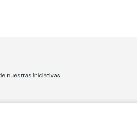
e nuestras iniciativas.
 Secciones
Fundación Mapfre
cial
50 aniversario de compromiso 