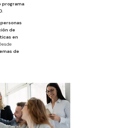
o programa
00
.
n
personas
ción de
ticas en
 Desde
lemas de