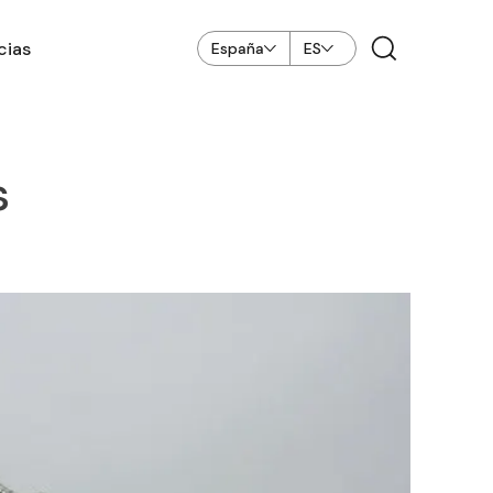
cias
España
ES
s