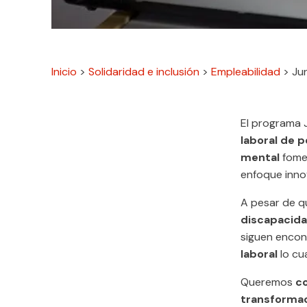
Inicio
>
Solidaridad e inclusión
>
Empleabilidad
>
Ju
El programa
laboral de 
mental
fome
enfoque inn
A pesar de q
discapacida
siguen encon
laboral
lo cu
Queremos
c
transforma