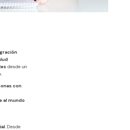
egración
alud
les
desde un
.
sonas con
e al mundo
ial
. Desde