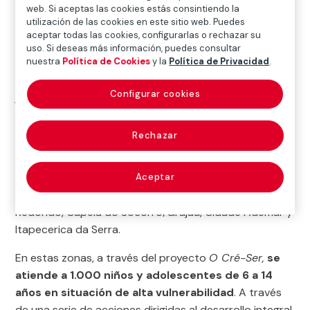
web. Si aceptas las cookies estás consintiendo la
utilización de las cookies en este sitio web. Puedes
En Brasil los jóvenes suponen un alto porcentaje de la
aceptar todas las cookies, configurarlas o rechazar su
población (en 2014 el dato era del 26%). Pero, a pesar
uso. Si deseas más información, puedes consultar
de la evidente expansión de las políticas públicas de
nuestra
Política de Cookies
y la
Política de Privacidad
.
educación, salud y asistencia social del país, los
Configurar cookies
jóvenes y los niños sufren graves problemas de acceso
a sus derechos y no encuentran oportunidades para
mejorar sus vidas.
Rechazar
Ação Comunitária do Brasil – São Paulo (Vocação)
trabaja para cambiar esta realidad en cinco regiones
Aceptar
de la parte sur de Sao Paulo: Campo Limpo, Capao
Redondo, Capela do Socorro/Grajaú, Cidade Ademar y
ltapecerica da Serra.
En estas zonas, a través del proyecto
O Cré-Ser,
se
atiende a 1.000 niños y adolescentes de 6 a 14
años en situación de alta vulnerabilidad
. A través
de una serie de acciones dirigidas al desarrollo integral