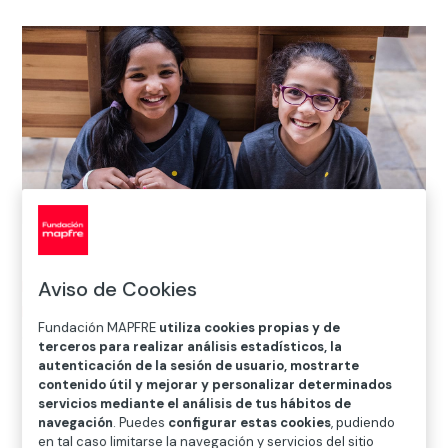
Inicio
>
Solidaridad e inclusión
>
Proyectos
>
Proyectos
Aviso de Cookies
Internacionales
>
Brasil
>
Ação Comunitária do Brasil
Fundación MAPFRE
utiliza cookies propias y de
ofrece oportunidades a jóvenes y niños de São Paulo
terceros para realizar análisis estadísticos, la
autenticación de la sesión de usuario, mostrarte
contenido útil y mejorar y personalizar determinados

servicios mediante el análisis de tus hábitos de
Proyecto vigente
navegación
. Puedes
configurar estas cookies
, pudiendo
en tal caso limitarse la navegación y servicios del sitio