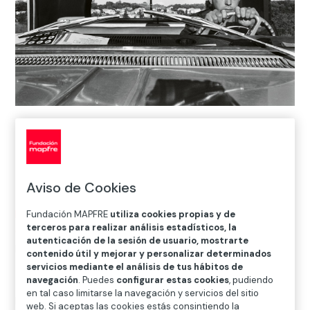
Lee Friedlander
Haverstraw
, Nueva York,1966
Cortesía del artista y de Fraenkel Gallery, San Francisco
© Lee Friedlander, cortesía de Fraenkel Gallery, San Francisco
Aviso de Cookies
Inicio
>
Exposiciones y colecciones
>
Arte en digital
>
Fundación MAPFRE
utiliza cookies propias y de
terceros para realizar análisis estadísticos, la
Cultura en movimiento
>
La foto de Lee Friedlander /
autenticación de la sesión de usuario, mostrarte
Paul Klee
contenido útil y mejorar y personalizar determinados
servicios mediante el análisis de tus hábitos de
navegación
. Puedes
configurar estas cookies
, pudiendo
en tal caso limitarse la navegación y servicios del sitio
El protagonista no es este conductor que mira al
web. Si aceptas las cookies estás consintiendo la