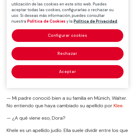
frente. Tampoco el retrovisor vuelto hacia él para
utilización de las cookies en este sitio web. Puedes
aceptar todas las cookies, configurarlas o rechazar su
condenarle a recordar lo que deja atrás.
uso. Si deseas más información, puedes consultar
nuestra
Política de Cookies
y la
Política de Privacidad
.
Hay siempre dos grandes protagonistas en cada foto:
el fotógrafo y el espectador. Él. Nosotros. Aupados
Configurar cookies
sobre la Leica alemana o la sueca Hasselblad de Lee
Friedlander.
Rechazar
— Ah, Paul Khele.
Walter Benjamin
escucha a Dora Sophie Kellner
Aceptar
interrumpir nuestro recuento de personajes para
rebautizar a Lee Friedlander.
— Mi padre conoció bien a su familia en Múnich, Walter.
No entiendo que haya cambiado su apellido por
Klee.
— ¿A qué viene eso, Dora?
Khele es un apellido judío. Ella suele dividir entre los que