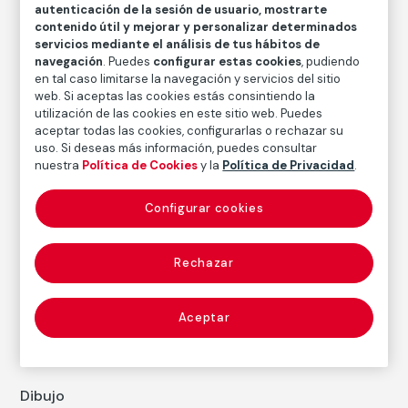
autenticación de la sesión de usuario, mostrarte
Medidas
contenido útil y mejorar y personalizar determinados
Medidas mancha: 16,2 × 15,8 cm
servicios mediante el análisis de tus hábitos de
navegación
. Puedes
configurar estas cookies
, pudiendo
Inventario
en tal caso limitarse la navegación y servicios del sitio
web. Si aceptas las cookies estás consintiendo la
FM002039
utilización de las cookies en este sitio web. Puedes
Fecha
aceptar todas las cookies, configurarlas o rechazar su
1935
uso. Si deseas más información, puedes consultar
nuestra
Política de Cookies
y la
Política de Privacidad
.
Inscripción/Leyenda
Firmado en el ángulo inferior derecho: “Junyer 35”
Configurar cookies
Rechazar
Autor
Joan Junyer
Nacimiento: Barcelona, 1904
Aceptar
Fallecimiento: Barcelona, 1994
Dibujo