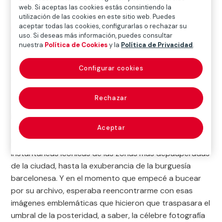
web. Si aceptas las cookies estás consintiendo la
utilización de las cookies en este sitio web. Puedes
aceptar todas las cookies, configurarlas o rechazar su
Inicio
>
Exposiciones y colecciones
>
Arte en digital
>
uso. Si deseas más información, puedes consultar
Cultura en movimiento
>
Vagamente familiar
nuestra
Política de Cookies
y la
Política de Privacidad
.
Configurar cookies
Siempre he encontrado hipnóticas las
fotografías de
Adolf Mas
. Como años más tarde harían fotógrafos
Rechazar
como Francesc Catalá Roca o Agustí Centelles, supo
inmortalizar el carácter de la
Barcelona de principios
del siglo xx
. Con su talento para captar el trasfondo
Aceptar
humano y su toque narrativo, nos legó desde
instantáneas icónicas de las zonas más depauperadas
de la ciudad, hasta la exuberancia de la burguesía
barcelonesa. Y en el momento que empecé a bucear
por su archivo, esperaba reencontrarme con esas
imágenes emblemáticas que hicieron que traspasara el
umbral de la posteridad, a saber, la célebre fotografía