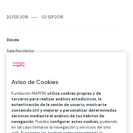
20.FEB.2018
─
─
02.SEP.2018
Dónde
Sala Recoletos
Paseo Recoletos 23, 28004 Madrid
Casa Garriga Nogués
Diputació, 250. 08007 Barcelona
Aviso de Cookies
Fundación MAPFRE
utiliza cookies propias y de
terceros para realizar análisis estadísticos, la
autenticación de la sesión de usuario, mostrarte
contenido útil y mejorar y personalizar determinados
servicios mediante el análisis de tus hábitos de
navegación
. Puedes
configurar estas cookies
, pudiendo
Después de su paso por Barcelona la exposición
en tal caso limitarse la navegación y servicios del sitio
web. Si aceptas las cookies estás consintiendo la