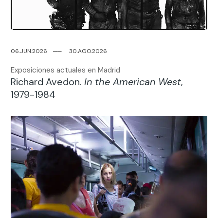
06.JUN.2026
─
─
30.AGO.2026
Exposiciones actuales en Madrid
Richard Avedon.
In the American West
,
1979-1984