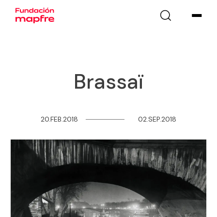
Brassaï
20.FEB.2018
─
─
─
─
─
─
─
─
02.SEP.2018