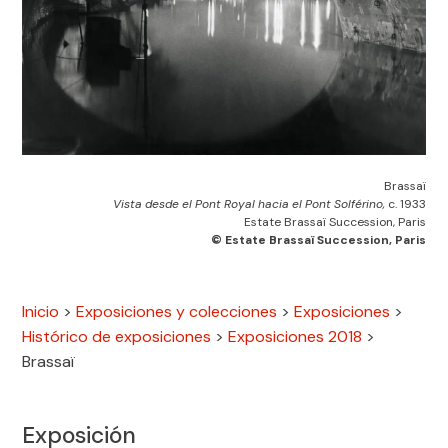
Brassaï
Vista desde el Pont Royal hacia el Pont Solférino,
c. 1933
Estate Brassaï Succession, Paris
© Estate Brassaï Succession, Paris
Inicio
>
Exposiciones y colecciones
>
Exposiciones
>
Histórico de exposiciones
>
Exposiciones 2018
>
Brassaï
Exposición