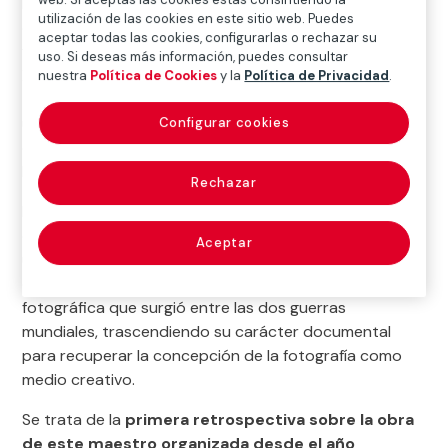
BRASSAÏ, de producción propia, acerca a Madrid la
utilización de las cookies en este sitio web. Puedes
obra de este genial fotógrafo húngaro, figura
aceptar todas las cookies, configurarlas o rechazar su
fundamental en la historia de la
fotografía del siglo
uso. Si deseas más información, puedes consultar
XX
. La muestra
recorre su trayectoria a través de
nuestra
Política de Cookies
y la
Política de Privacidad
.
más de 200 piezas
(fotografías de época, dibujos,
una escultura y material documental) y podrá
Configurar cookies
disfrutarse en nuestra Sala Fundación MAPFRE
Recoletos hasta el 2 de septiembre de 2018.
Rechazar
El trabajo de Brassaï, ya reconocido a principios de la
década de 1950, ha llegado a ser considerado como
Aceptar
una de las piedras angulares del nacimiento y
evolución de una nueva tendencia en la práctica
fotográfica que surgió entre las dos guerras
mundiales, trascendiendo su carácter documental
para recuperar la concepción de la fotografía como
medio creativo.
Se trata de la
primera retrospectiva sobre la obra
de este maestro organizada desde el año