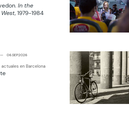
Avedon.
In the
 West
, 1979-1984
─
─
06.SEP.2026
 actuales en Barcelona
te