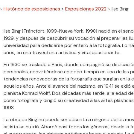
>
Histórico de exposiciones
>
Exposiciones 2022
>
Ilse Bing
Ilse Bing (Fráncfort, 1899-Nueva York, 1998) nació en el sen
1929, y después de descubrir su vocación al preparar las il
universidad para dedicarse por entero a la fotografía. Lo ha
años, en una trayectoria artística y vital apasionante.
En 1930 se trasladó a París, donde compaginó su dedicació
personales, convirtiéndose en poco tiempo en una de las pr
tendencias renovadoras de la fotografía que surgían en la ef
aquellos años. Ante el avance del nazismo, en 1941 se exiló 
pianista Konrad Wolff. Dos décadas más tarde, a la edad d
como fotógrafa y dirigió su creatividad a las artes plásticas
1998.
La obra de Bing no puede ser adscrita a ninguno de los mov
artista se nutrió. Abarcó casi todos los géneros, desde la fo
el autorretrato, los objetos cotidianos hasta el paisaje. La d