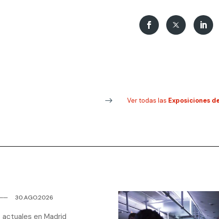
Ver todas las
Exposiciones d
─
─
30.AGO.2026
 actuales en Madrid