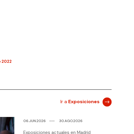
e 2022
Ir a
Exposiciones
06.JUN.2026
─
─
30.AGO.2026
Exposiciones actuales en Madrid