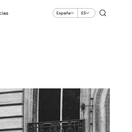
cias
España
ES