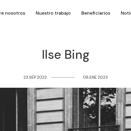
re nosotros
Nuestro trabajo
Beneficiarios
Noti
Ilse Bing
23.SEP.2022
─
─
─
─
─
─
─
─
08.ENE.2023