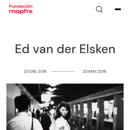
Ed van der Elsken
25.ENE.2018
─
─
─
─
─
─
─
─
20.MAY.2018