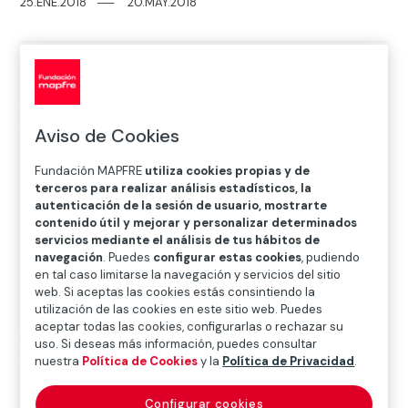
25.ENE.2018
─
─
20.MAY.2018
Dónde
Sala Bárbara de Braganza
Bárbara de Braganza, 13. 28004 Madrid
Aviso de Cookies
Fundación MAPFRE
utiliza cookies propias y de
terceros para realizar análisis estadísticos, la
autenticación de la sesión de usuario, mostrarte
contenido útil y mejorar y personalizar determinados
servicios mediante el análisis de tus hábitos de
navegación
. Puedes
configurar estas cookies
, pudiendo
en tal caso limitarse la navegación y servicios del sitio
web. Si aceptas las cookies estás consintiendo la
utilización de las cookies en este sitio web. Puedes
aceptar todas las cookies, configurarlas o rechazar su
Desde el 25 de enero podrá visitarse en nuestra sala
uso. Si deseas más información, puedes consultar
de Bárbara de Braganza en Madrid la
retrospectiva
nuestra
Política de Cookies
y la
Política de Privacidad
.
más extensa realizada en nuestro país sobre el
trabajo fotográfico y cinematográfico de Ed van
Configurar cookies