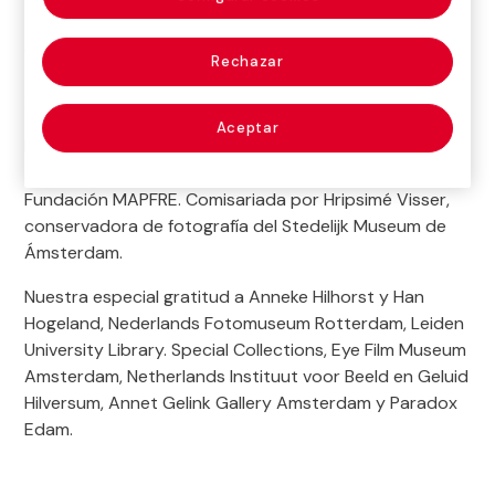
der Elsken
(Ámsterdam, 1925 – Edam, 1990), sin
duda,
una de las figuras más relevantes del
Rechazar
panorama artístico de la segunda mitad del siglo
XX en los Países Bajos
.
Aceptar
Exposición organizada por el Stedelijk Museum de
Ámsterdam en colaboración con el Jeu de Paume y
Fundación MAPFRE. Comisariada por Hripsimé Visser,
conservadora de fotografía del Stedelijk Museum de
Ámsterdam.
Nuestra especial gratitud a Anneke Hilhorst y Han
Hogeland, Nederlands Fotomuseum Rotterdam, Leiden
University Library. Special Collections, Eye Film Museum
Amsterdam, Netherlands Instituut voor Beeld en Geluid
Hilversum, Annet Gelink Gallery Amsterdam y Paradox
Edam.