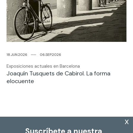
18.JUN.2026
─
─
06.SEP.2026
Exposiciones actuales en Barcelona
Joaquín Tusquets de Cabirol. La forma
elocuente
x
Suscríbete a nuestra