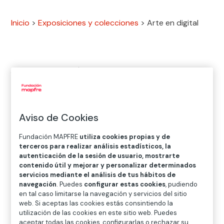
Inicio
>
Exposiciones y colecciones
>
Arte en digital
Arte en digital
reúne muchas de las actividades
audiovisuales que desde hace años venimos
realizando en torno a nuestras exposiciones: visitas
guiadas, conversaciones y conferencias, perfomances
Aviso de Cookies
y otras propuestas interpretativas que tienen lugar en
las salas, visitas virtuales, etc.
Fundación MAPFRE
utiliza cookies propias y de
terceros para realizar análisis estadísticos, la
Un espacio desde el que volver a ver, escuchar,
autenticación de la sesión de usuario, mostrarte
compartir y, en definitiva, sentir y disfrutar los muchos
contenido útil y mejorar y personalizar determinados
servicios mediante el análisis de tus hábitos de
medios con los que, cuando nos abandonamos a ella,
navegación
. Puedes
configurar estas cookies
, pudiendo
la creación artística nos ayuda a entender mejor
en tal caso limitarse la navegación y servicios del sitio
nuestro mundo y a nosotros mismos.
web. Si aceptas las cookies estás consintiendo la
utilización de las cookies en este sitio web. Puedes
aceptar todas las cookies, configurarlas o rechazar su