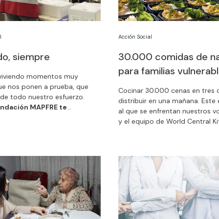
l
Acción Social
do, siempre
30.000 comidas de n
para familias vulnerab
viviendo momentos muy
 que nos ponen a prueba, que
Cocinar 30.000 cenas en tres d
 de todo nuestro esfuerzo.
distribuir en una mañana. Este 
ndación MAPFRE te
al que se enfrentan nuestros v
, caminamos a tu lado
.
y el equipo de World Central K
mos más fuertes.
objetivo es que el día 24 de
diciembre muchas familias
vulnerables puedan recibir 
comida caliente y especial
: 
Nochebuena.