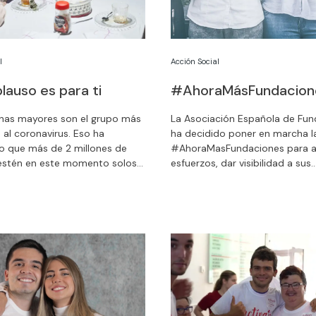
l
Acción Social
lauso es para ti
#AhoraMásFundacion
nas mayores son el grupo más
La Asociación Española de Fu
 al coronavirus. Eso ha
ha decidido poner en marcha la 
 que más de 2 millones de
#AhoraMasFundaciones para a
estén en este momento solos
esfuerzos, dar visibilidad a sus
s. Apoya la campaña de
actuaciones, y solución a las s
 de la ONG Grandes Amigos.
dramáticas que empiezan a po
adecerán con un aplauso.
evidencia.