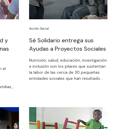
Acción Social
d y
Sé Solidario entrega sus
nas
Ayudas a Proyectos Sociales
Nutrición, salud, educación, investigación
e inclusión son los pilares que sustentan
 el
la labor de las cerca de 30 pequeñas
entidades sociales que han resultado
seleccionadas para recibir nuestras
milias,
Ayudas a Proyectos Sociales.
sponsables
lor todo
a su
en la