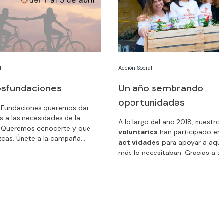
l
Acción Social
sfundaciones
Un año sembrando
oportunidades
s Fundaciones queremos dar
s a las necesidades de la
A lo largo del año 2018, nuestr
. Queremos conocerte y que
voluntarios
han participado 
cas. Únete a la campaña
actividades
para apoyar a aqu
daciones del 1 al 5 de abril.
más lo necesitaban. Gracias a 
solidaria, cerca de
4.500.000
personas en 28 países
se han
beneficiado de forma directa o
de nuestro Programa de Volunt