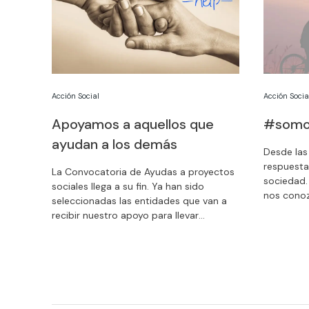
Acción Social
Acción Socia
Apoyamos a aquellos que
#somo
ayudan a los demás
Desde la
respuesta
La Convocatoria de Ayudas a proyectos
sociedad
sociales llega a su fin. Ya han sido
nos conoz
seleccionadas las entidades que van a
#somosfun
recibir nuestro apoyo para llevar
Twittea.
adelante sus iniciativas a favor de
personas de nuestro entorno que sufren
por distintas causas, exclusión,
enfermedades, soledad o falta de
recursos.