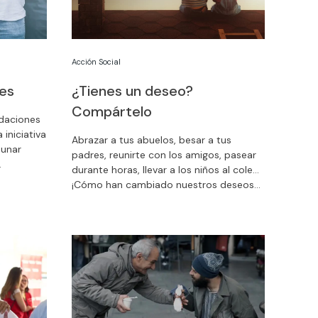
Acción Social
es
¿Tienes un deseo?
Compártelo
ndaciones
iniciativa
Abrazar a tus abuelos, besar a tus
unar
padres, reunirte con los amigos, pasear
durante horas, llevar a los niños al cole…
ituaciones
¡Cómo han cambiado nuestros deseos
nerse en
en cuestión de semanas! La Fundación
Pequeño Deseo nos invita a compartir lo
que más añoramos.