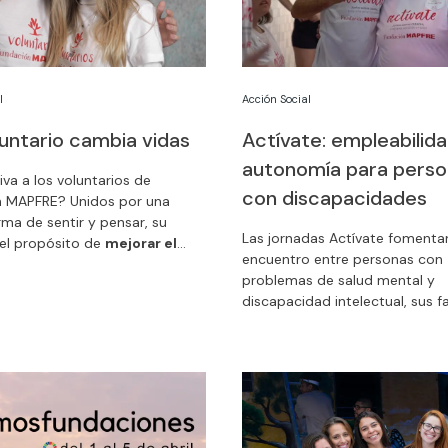
l
Acción Social
luntario cambia vidas
Actívate: empleabilida
autonomía para perso
va a los voluntarios de
con discapacidades
n MAPFRE? Unidos por una
ma de sentir y pensar, su
Las jornadas Actívate fomentan
el propósito de
mejorar el
encuentro entre personas con
ue nos rodea
y transformar la
problemas de salud mental y
de los más desfavorecidos. Con
discapacidad intelectual, sus fa
todos ganamos.
profesionales del empleo y re
de empresas para poner en va
lo que se puede conseguir par
empleabilidad y su integración 
sociedad.