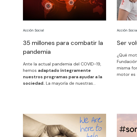
Acción Social
Acción Socia
35 millones para combatir la
Ser vo
pandemia
¿Qué moti
Fundació
Ante la actual pandemia del COVID-19,
misma for
hemos
adaptado íntegramente
motor es 
nuestros programas para ayudar a la
mundo q
sociedad.
La mayoría de nuestras
realidad 
actividades han sido aplazadas para
su labor 
poner todo nuestro esfuerzo en un
paquete de acciones urgentes. Te las
contamos.