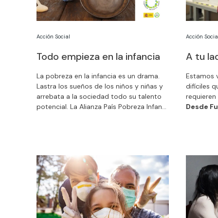
Acción Social
Acción Socia
Todo empieza en la infancia
A tu la
La pobreza en la infancia es un drama.
Estamos 
Lastra los sueños de los niños y niñas y
difíciles
arrebata a la sociedad todo su talento
requieren
potencial. La Alianza País Pobreza Infantil
Desde Fu
Cero nace para conseguir que el 27,4%
apoyamos
de los menores que viven en riesgo de
Juntos so
pobreza en España puedan acceder a un
futuro mejor. Desde Fundación MAPFRE
nos unimos a esta iniciativa con la
certeza de que todos juntos podemos
conseguir ofrecer a nuestros niños y
niñas oportunidades de desarrollo en
igualdad.