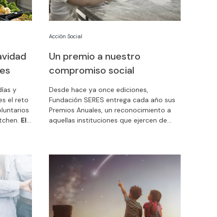
Acción Social
avidad
Un premio a nuestro
les
compromiso social
ías y
Desde hace ya once ediciones,
es el reto
Fundación SERES entrega cada año sus
oluntarios
Premios Anuales, un reconocimiento a
itchen.
El
aquellas instituciones que ejercen de
manera responsable su actividad, con el
compromiso de generar valor para la
una
sociedad. En esta edición, Fundación
la cena de
MAPFRE ha sido seleccionada para
recibir uno de los tres galardones junto
con las empresas Correos y Grupo Red
Eléctrica.