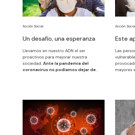
Acción Social
Acción Socia
Un desafío, una esperanza
Este ap
Llevamos en nuestro ADN el ser
Las perso
proactivos para mejorar nuestra
vulnerable
sociedad.
Ante la pandemia del
provocado
coronavirus no podíamos dejar de
mayores 
actuar
, de poner al servicio de la
y aislado
sociedad nuestra experiencia y nuestro
donativos
apoyo. En la memoria
Un desafío, una
Te lo agr
esperanza
te contamos las acciones
que hemos realizado en
27 países a las
que hemos destinado 35 millones de
euros.