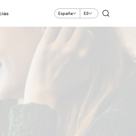
cias
España
ES