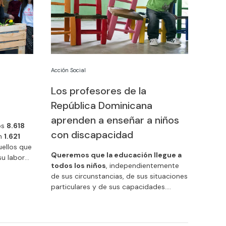
Acción Social
Los profesores de la
República Dominicana
aprenden a enseñar a niños
os
8.618
con discapacidad
en
1.621
ellos que
Queremos que la educación llegue a
su labor
todos los niños
, independientemente
 de
de sus circunstancias, de sus situaciones
particulares y de sus capacidades.
 indirecta
Apoyamos un proyecto de la
ONG
ariado.
Intered
en el que se enseña a los
profesores a enseñar.